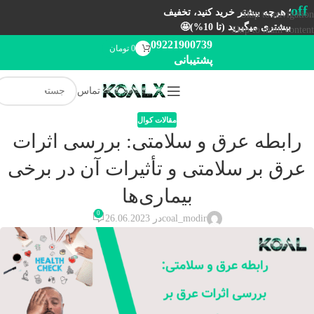
off
؛ هرچه بیشتر خرید کنید، تخفیف
Skip to navigation
بیشتری میگیرید (تا 10%)🤩
Skip to main content
09221900739
0
تومان
پشتیبانی
تماس
مقالات کوال
رابطه عرق و سلامتی: بررسی اثرات
عرق بر سلامتی و تأثیرات آن در برخی
بیماری‌ها
0
coal_modir
در 26.06.2023