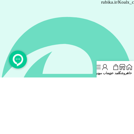
rubika.ir/Koalx_
خانه
فروشگاه
سبد خرید
حساب من
منو