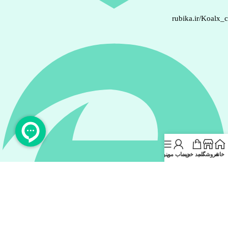
rubika.ir/Koalx_
خانه
فروشگاه
سبد خرید
حساب من
منو