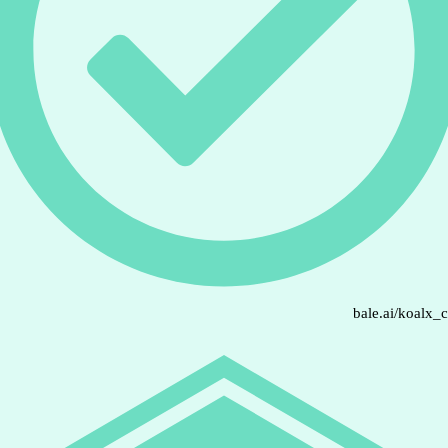
bale.ai/koalx_