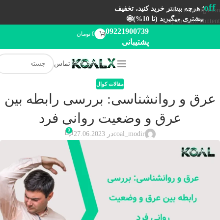
off
؛ هرچه بیشتر خرید کنید، تخفیف
Skip to navigation
بیشتری میگیرید (تا 10%)🤩
Skip to main content
09221900739
0
تومان
پشتیبانی
تماس
مقالات کوال
عرق و روانشناسی: بررسی رابطه بین
عرق و وضعیت روانی فرد
0
coal_modir
در 27.06.2023