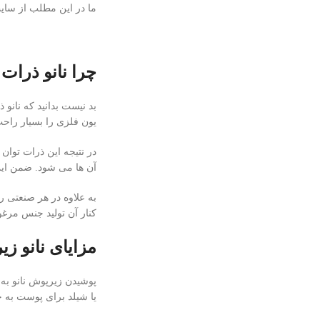
ما در این مطلب از سا
چرا نانو ذرات
بد نیست بدانید که نانو
یون‌ فلزی را بسیار راحت
در نتیجه این ذرات توان
آن ها می شود. ضمن این
به علاوه در هر صنعتی ر
کنار آن تولید جنس مرغوب
مزایای نانو ز
پوشیدن زیرپوش نانو به 
یا شیلد برای پوست به 