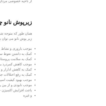
از ناحیه خصوصی مردا
زیرپوش نانو چ
همان طور که متوجه شدی
زیر پوش نانو می توان به
موجب باروری و نشاط م
کمک به داشتن نعوظ س
کمک به سلامت پروستا
موجب کاهش کمردرد بر ا
کمک به کاهش ادارار و م
کمک به رفع اختلالات ج
موجب بهبود کیفیت اسپر
موجب نابودی و از بین ر
باعث افزایش اکسیژن 
و غیره