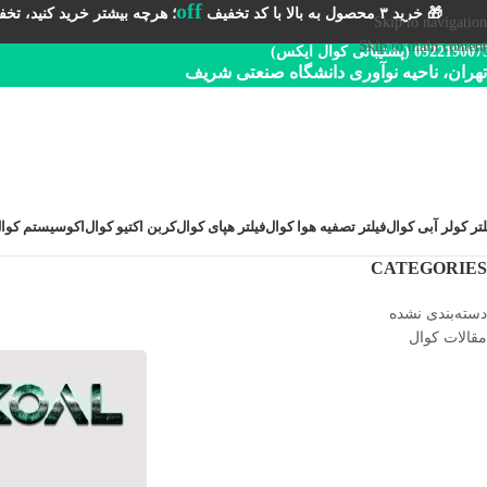
off
🎁 خرید ۳ محصول به بالا با کد تخفیف
؛ هرچه بیشتر خرید کنید، تخفیف 
Skip to navigation
Skip to main content
092219 (پشتیبانی کوال ایکس)
تهران، ناحیه نوآوری دانشگاه صنعتی شریف
لتر کولر آبی کوال
فیلتر تصفیه هوا کوال
فیلتر هپای کوال
کربن اکتیو کوال
اکوسیستم کوا
CATEGORIES
دسته‌بندی نشده
مقالات کوال