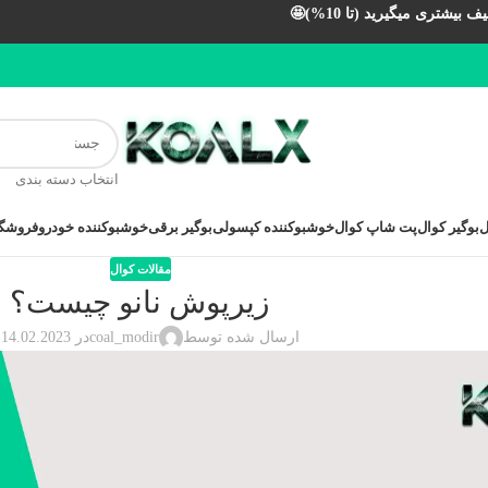
بیشتری میگیرید (تا 10%)🤩
انتخاب دسته بندی
ل
بوگیر کوال
پت شاپ کوال
خوشبوکننده کپسولی
بوگیر برقی
خوشبوکننده خودرو
فروشگا
مقالات کوال
زیرپوش نانو چیست؟
ارسال شده توسط
coal_modir
در 14.02.2023