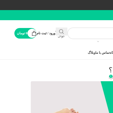
پشتیبانی
ورود / ثبت نام
0
تومان
کوال
ه
تماس با ما
وبلاگ
؟
0