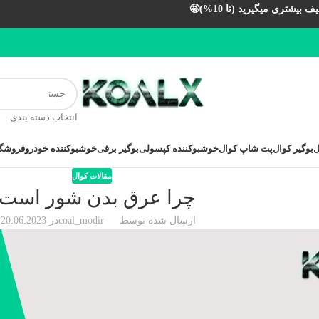
بیشتری میگیرید (تا 10%)🤩
انتخاب دسته بندی
ل
بوگیر کوال
پت شاپ کوال
خوشبوکننده کپسولی
بوگیر برقی
خوشبوکننده خودرو
فروشگا
مقالات کوال
چرا عرق بدن شور است
ارسال شده توسط
coal_modir
در 20.06.2023