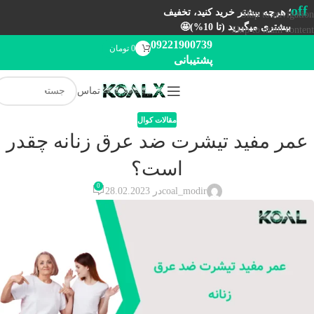
off
؛ هرچه بیشتر خرید کنید، تخفیف
Skip to navigation
بیشتری میگیرید (تا 10%)🤩
Skip to main content
09221900739
0
تومان
پشتیبانی
تماس
مقالات کوال
عمر مفید تیشرت ضد عرق زنانه چقدر
است؟
0
coal_modir
در 28.02.2023