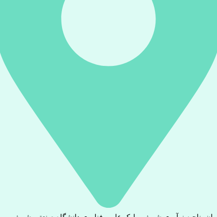
ران، ناحیه نوآوری شریف، پارک علم و فناوری دانشگاه صنعتی شریف