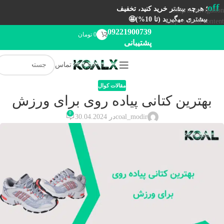
off
؛ هرچه بیشتر خرید کنید، تخفیف
Skip to navigation
بیشتری میگیرید (تا 10%)🤩
Skip to main content
09221900739
0
تومان
پشتیبانی
تماس
مقالات کوال
بهترین کتانی پیاده روی برای ورزش
0
coal_modir
در 30.04.2024