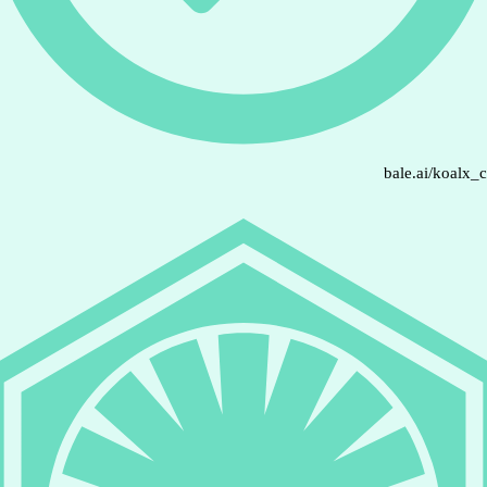
bale.ai/koalx_