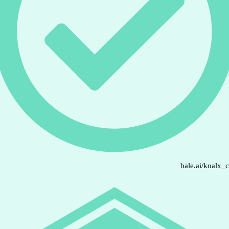
bale.ai/koalx_