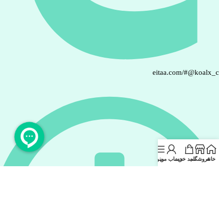
eitaa.com/#@koalx_
خانه
فروشگاه
سبد خرید
حساب من
منو