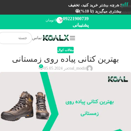
off
؛ هرچه بیشتر خرید کنید، تخفیف
Skip to navigation
بیشتری میگیرید (تا 10%)🤩
Skip to main content
09221900739
0
تومان
پشتیبانی
تماس
مقالات کوال
بهترین کتانی پیاده روی زمستانی
0
coal_modir
در 05.05.2024