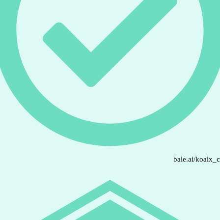
bale.ai/koalx_