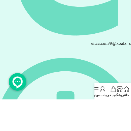
eitaa.com/#@koalx_
خانه
فروشگاه
سبد خرید
حساب من
منو