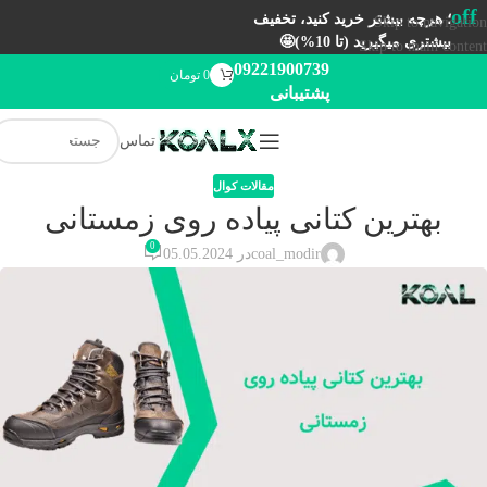
off
؛ هرچه بیشتر خرید کنید، تخفیف
Skip to navigation
بیشتری میگیرید (تا 10%)🤩
Skip to main content
09221900739
0
تومان
پشتیبانی
تماس
مقالات کوال
بهترین کتانی پیاده روی زمستانی
0
coal_modir
در 05.05.2024