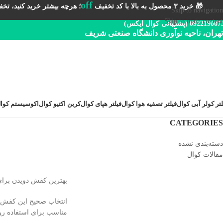
off
🎁 خرید ۳ محصول به بالا با کد تخفیف
؛ هرچه بیشتر خرید کنید، تخفیف 
Skip to navigation
Skip to main content
092219 (پشتیبانی کوال ایکس)
تهران، ناحیه نوآوری دانشگاه صنعتی شریف
لتر کولر آبی کوال
فیلتر تصفیه هوا کوال
فیلتر هپای کوال
کربن اکتیو کوال
اکوسیستم کوا
CATEGORIES
دسته‌بندی نشده
مقالات کوال
بهترین کفش دویدن برای 
انتخاب صحیح این کفش‌ه
مناسب برای استفاده روزا