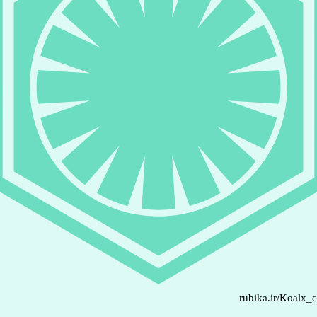
rubika.ir/Koalx_