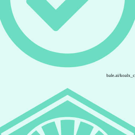
bale.ai/koalx_