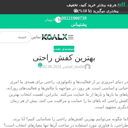
off
؛ هرچه بیشتر خرید کنید، تخفیف
Skip to navigation
بیشتری میگیرید (تا 10%)🤩
Skip to main content
09221900739
0
تومان
پشتیبانی
تماس
دسته‌بندی نشده
بهترین کفش راحتی
0
coal_modir
در 02.06.2024
در دنیای امروزی پر از فعالیت‌ها و تکنولوژی، راحتی برای همه‌ی ما امری
حیاتی و اساسی است. هر روز، در مواجهه با چالش‌ها و فعالیت‌های روزانه،
پاهای ما بارها و بارها از ما حمایت می‌کنند. بنابراین، اهمیت انتخاب بهترین
کفش راحتی که پاهای ما را حمایت و مراقبت می کنند، بیش از هر زمان
دیگری مشهود است.
اما چگونه می‌توانیم بهترین کفش‌های راحتی را شناسایی کنیم؟ آیا برند،
طراحی، یا فناوری مورد استفاده در ساخت آن‌ها تنها معیارهای انتخاب است؟