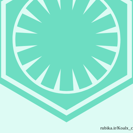
rubika.ir/Koalx_