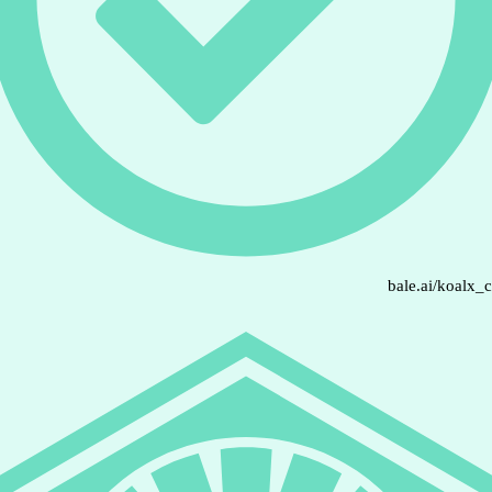
bale.ai/koalx_