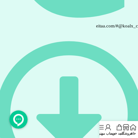
eitaa.com/#@koalx_
خانه
فروشگاه
سبد خرید
حساب من
منو