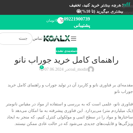
off
؛ هرچه بیشتر خرید کنید، تخفیف
Skip to navigation
بیشتری میگیرید (تا 10%)🤩
Skip to main content
09221900739
0
تومان
پشتیبانی
تماس
دسته‌بندی نشده
راهنمای کامل خرید جوراب نانو
0
coal_modir
در 07.06.2024
مقدمه‌ای بر فناوری نانو و کاربرد آن در تولید جوراب و راهنمای کامل خرید
جوراب نانو
فناوری نانو، علمی است که به بررسی و استفاده از مواد در مقیاس نانومتر
(یک میلیاردم متر) می‌پردازد. این فناوری پیشرفته به ما امکان می‌دهد تا
ساختارها و مواد را در سطح اتمی و مولکولی کنترل کنیم، که منجر به ایجاد
ویژگی‌ها و قابلیت‌های جدیدی می‌شود که در حالت عادی ممکن نیستند.