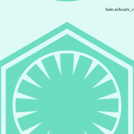
bale.ai/koalx_