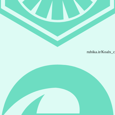
rubika.ir/Koalx_