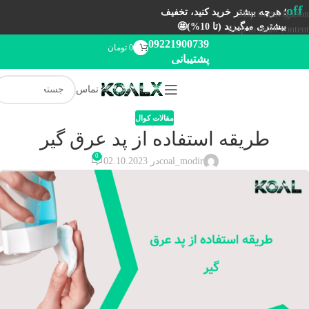
off
؛ هرچه بیشتر خرید کنید، تخفیف
Skip to navigation
بیشتری میگیرید (تا 10%)🤩
Skip to main content
09221900739
0
تومان
پشتیبانی
تماس
مقالات کوال
طریقه استفاده از پد عرق گیر
0
coal_modir
در 02.10.2023