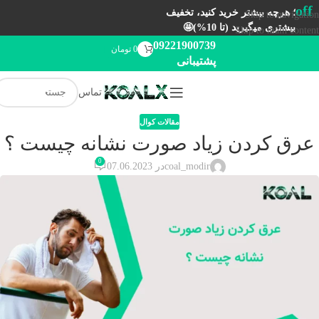
off
؛ هرچه بیشتر خرید کنید، تخفیف
Skip to navigation
بیشتری میگیرید (تا 10%)🤩
Skip to main content
09221900739
0
تومان
پشتیبانی
تماس
مقالات کوال
عرق كردن زياد صورت نشانه چيست ؟
0
coal_modir
در 07.06.2023