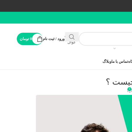
پشتیبانی
ورود / ثبت نام
0
تومان
کوال
ه
تماس با ما
وبلاگ
چيست ؟
0