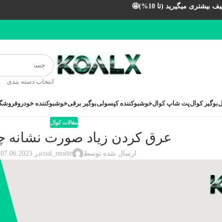
بیشتری میگیرید (تا 10%)🤩
انتخاب دسته بندی
ل
بوگیر کوال
پت شاپ کوال
خوشبوکننده کپسولی
بوگیر برقی
خوشبوکننده خودرو
فروشگا
مقالات کوال
عرق كردن زياد صورت نشانه 
ارسال شده توسط
coal_modir
در 07.06.2023