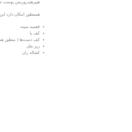
هیپرهیدروزیس پوست صو
همینطور امکان دارد این
قفسه سینه
کف پا
کف دست‌ها ( منظور ه
زیر بغل
کشاله ران