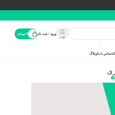
پشتیبانی
ورود / ثبت نام
0
تومان
کوال
ه
تماس با ما
وبلاگ
ری
0