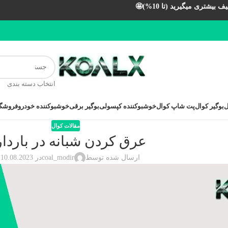
بیشتری میگیرید (تا 10%)🤩
انتخاب دسته بندی
ل
بوگیر کوال
پت شاپ کوال
خوشبوکننده کپسولی
بوگیر برقی
خوشبوکننده خودرو
فروشگا
مقالات کوال
عرق كردن شبانه در باردا
ارسال شده توسط
coal_modir
در 10.08.2023