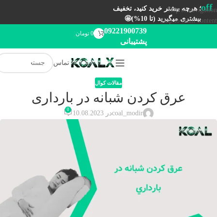
off
؛ هرچه بیشتر خرید کنید، تخفیف
Skip to navigation
بیشتری میگیرید (تا 10%)🤩
Skip to main content
09221900739
0
تومان
پشتیبانی
تماس
مقالات کوال
عرق كردن شبانه در بارداری
0
coal_modir
در 10.08.2023