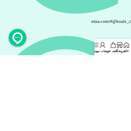
eitaa.com/#@koalx_
خانه
فروشگاه
سبد خرید
حساب من
منو