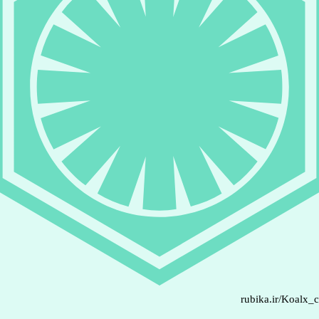
rubika.ir/Koalx_