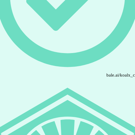
bale.ai/koalx_