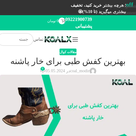
off
؛ هرچه بیشتر خرید کنید، تخفیف
Skip to navigation
بیشتری میگیرید (تا 10%)🤩
Skip to main content
09221900739
0
تومان
پشتیبانی
تماس
مقالات کوال
بهترین کفش طبی برای خار پاشنه
0
coal_modir
در 05.05.2024