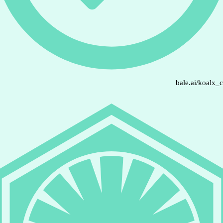
bale.ai/koalx_