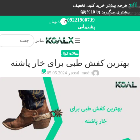
off
؛ هرچه بیشتر خرید کنید، تخفیف
Skip to navigation
بیشتری میگیرید (تا 10%)🤩
Skip to main content
09221900739
0
تومان
پشتیبانی
تماس
مقالات کوال
بهترین کفش طبی برای خار پاشنه
0
coal_modir
در 05.05.2024