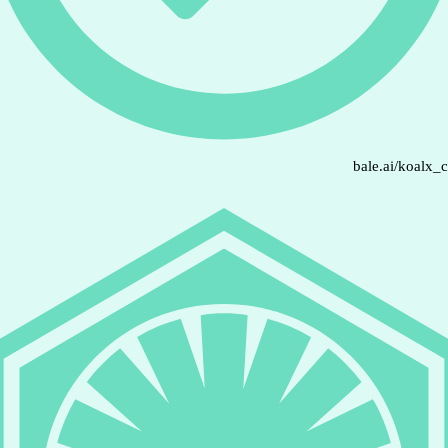
bale.ai/koalx_