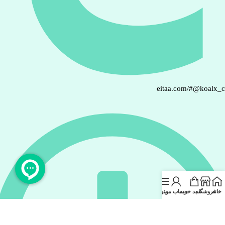
eitaa.com/#@koalx_
خانه
فروشگاه
سبد خرید
حساب من
منو