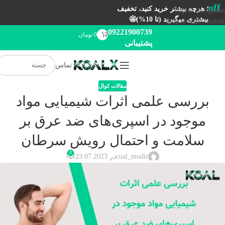
off
؛ هرچه بیشتر خرید کنید، تخفیف
Skip to navigation
بیشتری میگیرید (تا 10%)🤩
Skip to main content
09221900739
0
تومان
پشتیبانی
تماس
مقالات کوال
بررسی علمی اثرات شیمیایی مواد
موجود در اسپری‌های ضد عرق بر
سلامت و احتمال رویش سرطان
0
coal_modir
در 23.07.2023