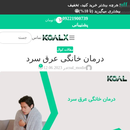
off
؛ هرچه بیشتر خرید کنید، تخفیف
Skip to navigation
بیشتری میگیرید (تا 10%)🤩
Skip to main content
09221900739
0
تومان
پشتیبانی
تماس
مقالات کوال
درمان خانگی عرق سرد
0
coal_modir
در 12.06.2023