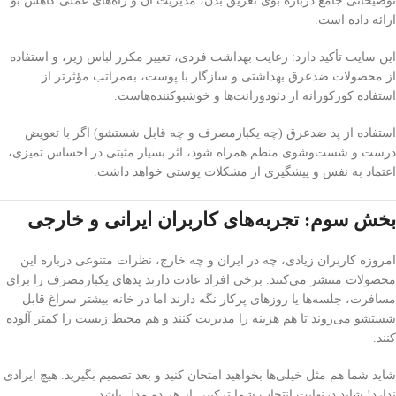
توضیحاتی جامع درباره بوی تعریق بدن، مدیریت آن و راه‌های عملی کاهش بو
ارائه داده است.
این سایت تأکید دارد: رعایت بهداشت فردی، تغییر مکرر لباس زیر، و استفاده
از محصولات ضدعرق بهداشتی و سازگار با پوست، به‌مراتب مؤثرتر از
استفاده کورکورانه از دئودورانت‌ها و خوشبوکننده‌هاست.
استفاده از پد ضدعرق (چه یکبارمصرف و چه قابل شستشو) اگر با تعویض
درست و شست‌وشوی منظم همراه شود، اثر بسیار مثبتی در احساس تمیزی،
اعتماد به نفس و پیشگیری از مشکلات پوستی خواهد داشت.
بخش سوم: تجربه‌های کاربران ایرانی و خارجی
امروزه کاربران زیادی، چه در ایران و چه خارج، نظرات متنوعی درباره این
محصولات منتشر می‌کنند. برخی افراد عادت دارند پدهای یکبارمصرف را برای
مسافرت، جلسه‌ها یا روزهای پرکار نگه دارند اما در خانه بیشتر سراغ قابل
شستشو می‌روند تا هم هزینه را مدیریت کنند و هم محیط زیست را کمتر آلوده
کنند.
شاید شما هم مثل خیلی‌ها بخواهید امتحان کنید و بعد تصمیم بگیرید. هیچ ایرادی
ندارد! شاید درنهایت انتخاب شما ترکیبی از هر دو مدل باشد.