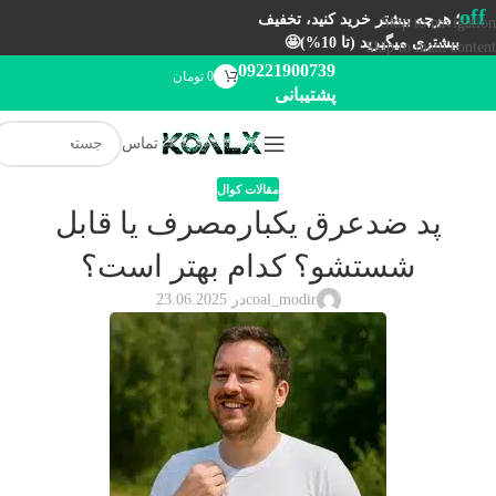
off
؛ هرچه بیشتر خرید کنید، تخفیف
Skip to navigation
بیشتری میگیرید (تا 10%)🤩
Skip to main content
09221900739
0
تومان
پشتیبانی
تماس
مقالات کوال
پد ضدعرق یکبارمصرف یا قابل
شستشو؟ کدام بهتر است؟
coal_modir
در 23.06.2025