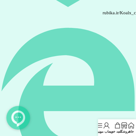
rubika.ir/Koalx_
خانه
فروشگاه
سبد خرید
حساب من
منو