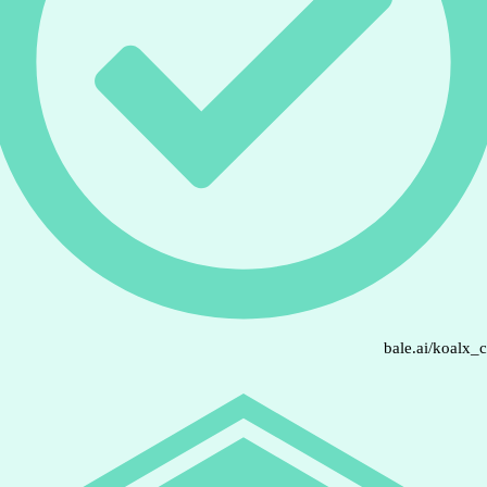
bale.ai/koalx_