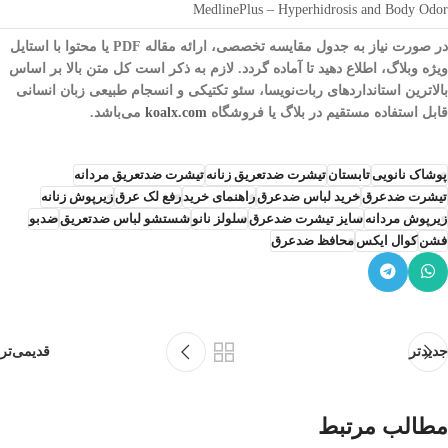
MedlinePlus – Hyperhidrosis and Body Odor
در صورت نیاز به جدول مقایسه تخصصی، ارائه مقاله PDF یا محتوا با استایل
ویژه وبلاگ، اطلاع دهید تا آماده گردد. لازم به ذکر است کل متن بالا بر اساس
بالاترین استانداردهای ربات‌‌نویسا، سئو تکتیکی و انسجام طبیعی زبان انسانی
قابل استفاده مستقیم در بلاگ یا فروشگاه
koalx.com
می‌باشد.
پوشاک نانویی
تابستان
تیشرت ضدتعریق زنانه
تیشرت ضدتعریق مردانه
تیشرت ضدعرق
خرید لباس ضدعرق
راهنمای خرید
رفع لک عرق
زیرپوش زنانه
زیرپوش مردانه
سایز تیشرت ضدعرق
سلولز نانو
شستشو لباس ضدتعریق
ضدبو
فشن
کوال ایکس
محافظ ضدعرق
جدیدتر
قدیمی‌تر
مطالب مرتبط