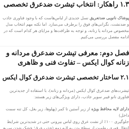
۱.۳ راهکار: انتخاب تیشرت ضدعرق تخصصی
پوشاک نانویی ضدتعریق
نسل جدیدی از لباس‌هاست که با وجود فناوری جاذب
و ضدنشت، نگرانی‌های فوق را برطرف می‌سازد. اما نکته مهم انتخاب مدل
مخصوص مردانه یا زنانه، و توجه به ظرافت‌ها و مزایای هر کدام است که در
ادامه مفصل بررسی می‌کنیم.
فصل دوم: معرفی تیشرت ضدعرق مردانه و
زنانه کوال ایکس – تفاوت فنی و ظاهری
۲.۱ ساختار تخصصی تیشرت ضدعرق کوال ایکس
تیشرت‌های ضدعرق کوال ایکس (مردانه و زنانه)، با استفاده از جدیدترین
فناوری نانو فیبر سوپر جاذب، دارای ویژگی‌های زیر هستند:
دارای لایه محافظ ویژه
از زیر آستین تا کمر (پهلوها، زیر بغل، کل تنه سمت
داخل)
جلوگیری ۱۰۰٪ از نشت عرق روی لباس بیرونی حتی در شدیدترین شرایط
انتقال فوری رطوبت از سطح بدن به لایه دوم (جذب عرق؛ خشک شدن سریع