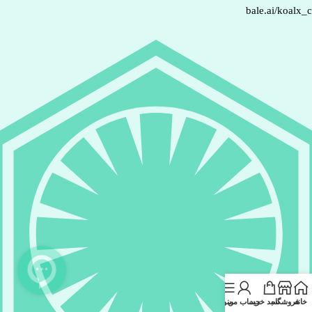
bale.ai/koalx_
خانه
فروشگاه
سبد خرید
حساب من
منو