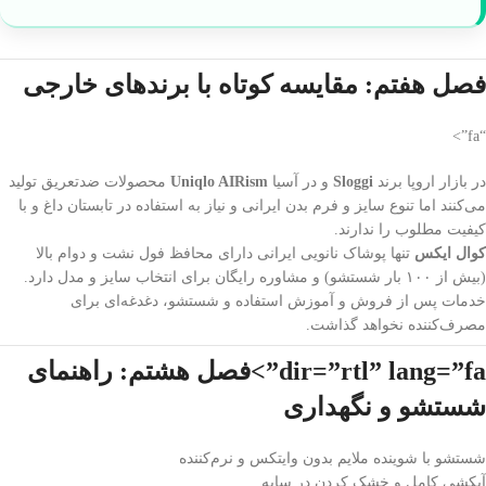
فصل هفتم: مقایسه کوتاه با برندهای خارجی
“fa”>
در بازار اروپا برند
Sloggi
و در آسیا
Uniqlo AIRism
محصولات ضدتعریق تولید
می‌کنند اما تنوع سایز و فرم بدن ایرانی و نیاز به استفاده در تابستان داغ و با
کیفیت مطلوب را ندارند.
کوال ایکس
تنها پوشاک نانویی ایرانی دارای محافظ فول نشت و دوام بالا
(بیش از ۱۰۰ بار شستشو) و مشاوره رایگان برای انتخاب سایز و مدل دارد.
خدمات پس از فروش و آموزش استفاده و شستشو، دغدغه‌ای برای
مصرف‌کننده نخواهد گذاشت.
dir=”rtl” lang=”fa”>فصل هشتم: راهنمای
شستشو و نگهداری
شستشو با شوینده ملایم بدون وایتکس و نرم‌کننده
آبکشی کامل و خشک کردن در سایه