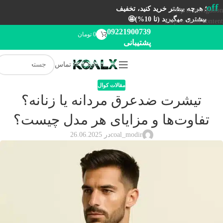
off
؛ هرچه بیشتر خرید کنید، تخفیف
Skip to navigation
بیشتری میگیرید (تا 10%)🤩
Skip to main content
09221900739
0
تومان
پشتیبانی
تماس
مقالات کوال
تیشرت ضدعرق مردانه یا زنانه؟
تفاوت‌ها و مزایای هر مدل چیست؟
coal_modir
در 26.06.2025