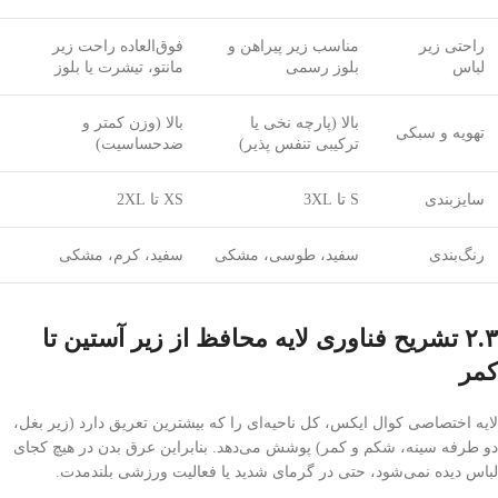
راحتی زیر
مناسب زیر پیراهن و
فوق‌العاده راحت زیر
لباس
بلوز رسمی
مانتو، تیشرت یا بلوز
بالا (پارچه نخی یا
بالا (وزن کمتر و
تهویه و سبکی
ترکیبی تنفس پذیر)
ضدحساسیت)
سایزبندی
S تا 3XL
XS تا 2XL
رنگ‌بندی
سفید، طوسی، مشکی
سفید، کرم، مشکی
۲.۳ تشریح فناوری لایه محافظ از زیر آستین تا
کمر
لایه اختصاصی کوال ایکس، کل ناحیه‌ای را که بیشترین تعریق دارد (زیر بغل،
دو طرفه سینه، شکم و کمر) پوشش می‌دهد. بنابراین عرق بدن در هیچ کجای
لباس دیده نمی‌شود، حتی در گرمای شدید یا فعالیت ورزشی بلندمدت.