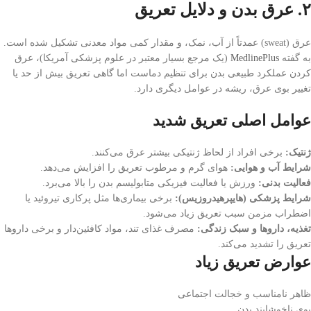
۲. عرق بدن و دلایل تعریق
عرق (sweat) عمدتاً از آب، نمک، و مقدار کمی مواد معدنی تشکیل شده است.
به گفته
MedlinePlus
(یک مرجع بسیار معتبر در علوم پزشکی آمریکا)، عرق‌
کردن عملکرد طبیعی بدن برای تنظیم دماست اما گاهی تعریق بیش از حد یا
تغییر بوی عرق، ریشه در عوامل دیگری دارد.
عوامل اصلی تعریق شدید
ژنتیک:
برخی افراد از لحاظ ژنتیکی بیشتر عرق می‌کنند.
شرایط آب و هوایی:
هوای گرم و مرطوب تعریق را افزایش می‌دهد.
فعالیت بدنی:
ورزش یا فعالیت فیزیکی متابولیسم بدن را بالا می‌برد.
شرایط پزشکی (هایپرهیدروزیس):
برخی بیماری‌ها مثل پرکاری تیروئید یا
اضطراب مزمن سبب تعریق زیاد می‌شود.
تغذیه، داروها و سبک زندگی:
مصرف غذای تند، مواد کافئین‌دار و برخی داروها
تعریق را تشدید می‌کند.
عوارض تعریق زیاد
ظاهر نامناسب و خجالت اجتماعی
بوی ناخوشایند بدن