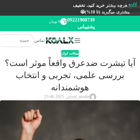
off
؛ هرچه بیشتر خرید کنید، تخفیف
Skip to navigation
بیشتری میگیرید (تا 10%)🤩
Skip to main content
09221900739
0
تومان
پشتیبانی
تماس
مقالات کوال
آیا تیشرت ضدعرق واقعاً موثر است؟
بررسی علمی، تجربی و انتخاب
هوشمندانه
coal_modir
در 23.06.2025