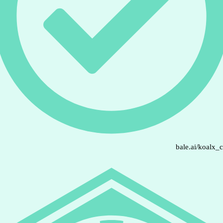
bale.ai/koalx_