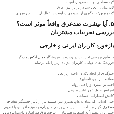
لایه سطحی: جذب سریع رطوبت
لایه میانی: ایجاد سد در برابر عبور عرق
لایه زیرین: جلوگیری از پس‌دهی رطوبت و انتقال آن به لباس بیرونی
۵. آیا تیشرت ضدعرق واقعاً موثر است؟
بررسی تجربیات مشتریان
بازخورد کاربران ایرانی و خارجی
بر طبق بررسی تجربیات درج‌شده در فروشگاه
کوال ایکس
و دیگر
فروشگاه‌های جهانی، کاربران مزایای زیر را نام برده‌اند:
جلوگیری از ایجاد لکه در ناحیه زیر بغل
ممانعت از بوی نامطبوع
احساس تمیزی و راحتی روانی
افزایش طول عمر لباس بیرونی
کاهش اضطراب اجتماعی
حتی کسانی که مبتلا به هایپرهیدروزیس هستند نیز از تأثیر چشمگیر
تیشرت
ضدعرق
گزارش داده‌اند. با این حال برخی کاربران، به ویژه افرادی با تعریق
خیلی بالا، معمولاً به استفاده همزمان از
پد ضدعرق
هم اشاره داشته‌اند (
ورود