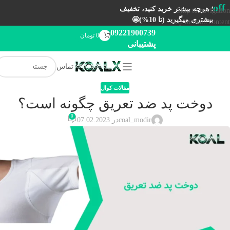
off
؛ هرچه بیشتر خرید کنید، تخفیف
Skip to navigation
بیشتری میگیرید (تا 10%)🤩
Skip to main content
09221900739
0
تومان
پشتیبانی
تماس
مقالات کوال
دوخت پد ضد تعریق چگونه است؟
0
coal_modir
در 07.02.2023