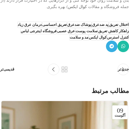
بدن و سلامت روان خود توجه کنی و از ابزارهایی که در اختیارت قرار دارند (از
جمله فروشگاه و مقالات
کوال ایکس
) بهره بگیری.
اختلال تعریق
پد ضدعرق
پوشاک ضدعرق
تعریق احساسی
درمان عرق زیاد
راهکار کاهش تعریق
سلامت پوست
عرق عصبی
فروشگاه اینترنتی لباس
کنترل استرس
کوال ایکس
مد و سلامت
جدیدتر
قدیمی‌تر
مطالب مرتبط
09
آگوست