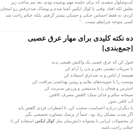
کت‌و‌شلوار سفیدی که برای جلسه مهم پوشیده بودم، بعد نیم ساعت زیر
بغلش لکه افتاد. وقتی با کوال ایکس آشنا شدم و پوشاک ضدعرقش رو امتحان
کردم، نه فقط احساس خنکی و خشکی بیشتر گرفتم، بلکه خیالم راحت شد
کسی متوجه شرایطم نیست…”
ده نکته کلیدی برای مهار عرق عصبی
[جمع‌بندی]
قبول کن که عرق عصبی یک واکنش طبیعی بدنه
با تمرینات تنفسی ذهن و بدن را آرام کن
همیشه از لباس و پد ضدعرق استفاده کن
پوستت را با شوینده‌های ملایم و روتین بهداشتی مراقبت کن
استرس و هیجان را با مدیتیشن و ورزش مدیریت کن
صبحانه سالم و غذای سبک؛ کاهش مصرف کافئین
آب کافی بخور
با دیگران درباره احساست صحبت کن، تا اضطراب فردی کاهش یابد
اگر شدت مشکل زیاد بود، حتماً از پزشک مشاوره تخصصی بگیر
از محصولات ایرانی با پشتوانه دانش‌بنیان مثل
کوال ایکس
استفاده کن تا
خیالت راحت باشه.