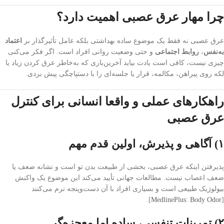
چرا مهار عرق عصبی اهمیت دارد؟
عرق عصبی نه فقط یک موضوع ساده بهداشتی بلکه عامل تأثیرگذار بر
اعتماد
به‌نفس
،
روابط اجتماعی
و حتی وضعیت روانی افراد است. اگر فکر می‌کنی
چیزی نیست، کافی است یادت بیاید آخرین‌باری که به‌خاطر عرق کردن زیاد یا
لکه روی پیراهن، مکالمه، قرار یا جلسه‌ای را با دستپاچگی پیش بردی.
راهکارهای عملی و واقعا انسانی برای کنترل
عرق عصبی
۱) آگاهی و پذیرش، اولین قدم مهم
پذیرفتن اینکه عرق عصبی، بخشی از طبیعت بدن‌ تو است و نشانه ضعف یا
ضعف اعصاب نیست. مطالعات جهانی تأیید می‌کند این موضوع یک واکنش
بیولوژیک طبیعی است و بسیاری افراد با آن دست‌وپنجه نرم می‌کنند
].
MedlinePlus: Body Odor
[
۲) تمرینات تنفسی، ساده اما معجزه‌گر