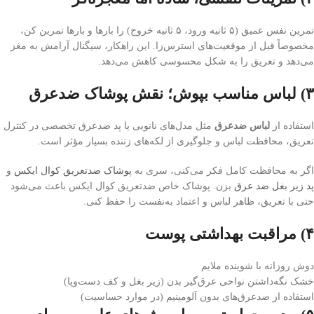
تمرین نفس عمیق (۵ ثانیه ورود، ۵ ثانیه خروج) را بارها و بارها تمرین کن،
مخصوصاً قبل از موقعیت‌های استرس‌زا. این راهکار، سیگنال آرامش به مغز
می‌دهد و تعریق را به شکل محسوسی کاهش می‌دهد.
۳) لباس مناسب بپوش؛ نقش پوشاک ضدعرق
استفاده از
لباس ضدعرق
مثل مدل‌های نانویی یا پد ضدعرق تخصصی در کنترل
تعریق، محافظت لباس و جلوگیری از لکه‌های زننده بسیار مؤثر است.
اگر به محافظت کامل فکر می‌کنی، سری به
پوشاک ضدتعریق کوال ایکس
و
پد زیر بغل ضد عرق
بزن. پوشاک خاص ضدتعریق کوال ایکس باعث می‌شود
حتی با تعریق، ظاهر لباس و اعتماد به‌نفست را حفظ کنی.
۴) مراقبت بهداشتی پوست
دوش روزانه با شوینده ملایم
خشک نگه‌داشتن نواحی عرق‌گیر بدن (زیر بغل و کف دست‌وپا)
استفاده از ضدعرق‌های بدون آلومینیم (در موارد حساسیت)