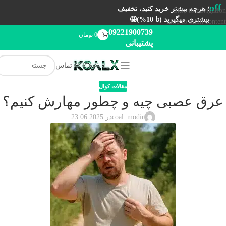
off
؛ هرچه بیشتر خرید کنید، تخفیف
Skip to navigation
بیشتری میگیرید (تا 10%)🤩
Skip to main content
09221900739
0
تومان
پشتیبانی
تماس
مقالات کوال
عرق عصبی چیه و چطور مهارش کنیم؟
coal_modir
در 23.06.2025