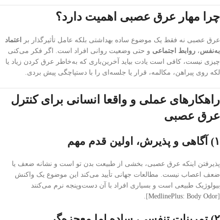
چرا مهار عرق عصبی اهمیت دارد؟
عرق عصبی نه فقط یک موضوع ساده بهداشتی بلکه عامل تأثیرگذار بر
اعتماد
به‌نفس
،
روابط اجتماعی
و حتی وضعیت روانی افراد است. اگر فکر می‌کنی
چیزی نیست، کافی است یادت بیاید آخرین‌باری که به‌خاطر عرق کردن زیاد یا
لکه روی پیراهن، مکالمه، قرار یا جلسه‌ای را با دستپاچگی پیش بردی.
راهکارهای عملی و واقعا انسانی برای کنترل
عرق عصبی
۱) آگاهی و پذیرش، اولین قدم مهم
پذیرفتن اینکه عرق عصبی، بخشی از طبیعت بدن‌ تو است و نشانه ضعف یا
ضعف اعصاب نیست. مطالعات جهانی تأیید می‌کند این موضوع یک واکنش
بیولوژیک طبیعی است و بسیاری افراد با آن دست‌وپنجه نرم می‌کنند
].
MedlinePlus: Body Odor
[
۲) تمرینات تنفسی، ساده اما معجزه‌گر