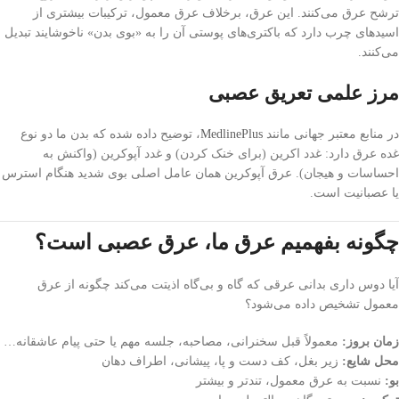
ترشح عرق می‌کنند. این عرق، برخلاف عرق معمول، ترکیبات بیشتری از
اسیدهای چرب دارد که باکتری‌های پوستی آن را به «بوی بدن» ناخوشایند تبدیل
می‌کنند.
مرز علمی تعریق عصبی
در منابع معتبر جهانی مانند
MedlinePlus
، توضیح داده شده که بدن ما دو نوع
غده عرق دارد: غدد اکرین (برای خنک‌ کردن) و غدد آپوکرین (واکنش به
احساسات و هیجان). عرق آپوکرین همان عامل اصلی بوی شدید هنگام استرس
یا عصبانیت است.
چگونه بفهمیم عرق ما، عرق عصبی است؟
آیا دوس داری بدانی عرقی که گاه و بی‌گاه اذیتت می‌کند چگونه از عرق
معمول تشخیص داده می‌شود؟
زمان بروز:
معمولاً قبل سخنرانی، مصاحبه، جلسه مهم یا حتی پیام عاشقانه…
محل شایع:
زیر بغل، کف دست و پا، پیشانی، اطراف دهان
بو:
نسبت به عرق معمول، تندتر و بیشتر