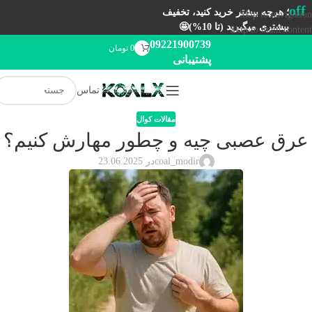
off
؛ هرچه بیشتر خرید کنید، تخفیف
Skip to navigation
بیشتری میگیرید (تا 10%)🤩
Skip to main content
09221900739
0
تومان
پشتیبانی
تماس
مقالات کوال
عرق عصبی چیه و چطور مهارش کنیم؟
coal_modir
در 23.06.2025