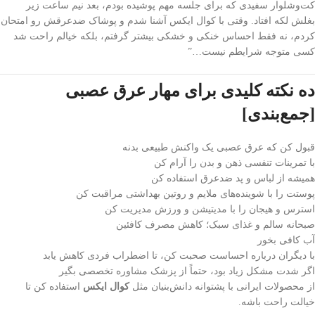
کت‌و‌شلوار سفیدی که برای جلسه مهم پوشیده بودم، بعد نیم ساعت زیر
بغلش لکه افتاد. وقتی با کوال ایکس آشنا شدم و پوشاک ضدعرقش رو امتحان
کردم، نه فقط احساس خنکی و خشکی بیشتر گرفتم، بلکه خیالم راحت شد
کسی متوجه شرایطم نیست…”
ده نکته کلیدی برای مهار عرق عصبی
[جمع‌بندی]
قبول کن که عرق عصبی یک واکنش طبیعی بدنه
با تمرینات تنفسی ذهن و بدن را آرام کن
همیشه از لباس و پد ضدعرق استفاده کن
پوستت را با شوینده‌های ملایم و روتین بهداشتی مراقبت کن
استرس و هیجان را با مدیتیشن و ورزش مدیریت کن
صبحانه سالم و غذای سبک؛ کاهش مصرف کافئین
آب کافی بخور
با دیگران درباره احساست صحبت کن، تا اضطراب فردی کاهش یابد
اگر شدت مشکل زیاد بود، حتماً از پزشک مشاوره تخصصی بگیر
از محصولات ایرانی با پشتوانه دانش‌بنیان مثل
کوال ایکس
استفاده کن تا
خیالت راحت باشه.