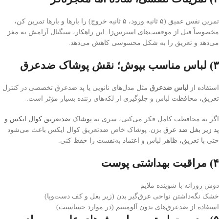
تمرین نفس عمیق (۵ ثانیه ورود، ۵ ثانیه خروج) را بارها و بارها تمرین کن،
مخصوصاً قبل از موقعیت‌های استرس‌زا. این راهکار، سیگنال آرامش به مغز
می‌دهد و تعریق را به شکل محسوسی کاهش می‌دهد.
۳) لباس مناسب بپوش؛ نقش پوشاک ضدعرق
استفاده از
لباس ضدعرق
مثل مدل‌های نانویی یا پد ضدعرق تخصصی در کنترل
تعریق، محافظت لباس و جلوگیری از لکه‌های زننده بسیار مؤثر است.
اگر به محافظت کامل فکر می‌کنی، سری به
پوشاک ضدتعریق کوال ایکس
و
پد زیر بغل ضد عرق
بزن. پوشاک خاص ضدتعریق کوال ایکس باعث می‌شود
حتی با تعریق، ظاهر لباس و اعتماد به‌نفست را حفظ کنی.
۴) مراقبت بهداشتی پوست
دوش روزانه با شوینده ملایم
خشک نگه‌داشتن نواحی عرق‌گیر بدن (زیر بغل و کف دست‌وپا)
استفاده از ضدعرق‌های بدون آلومینیم (در موارد حساسیت)