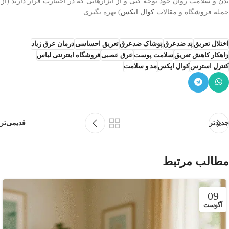
بدن و سلامت روان خود توجه کنی و از ابزارهایی که در اختیارت قرار دارند (از
جمله فروشگاه و مقالات
کوال ایکس
) بهره بگیری.
اختلال تعریق
پد ضدعرق
پوشاک ضدعرق
تعریق احساسی
درمان عرق زیاد
راهکار کاهش تعریق
سلامت پوست
عرق عصبی
فروشگاه اینترنتی لباس
کنترل استرس
کوال ایکس
مد و سلامت
جدیدتر
قدیمی‌تر
مطالب مرتبط
09
آگوست