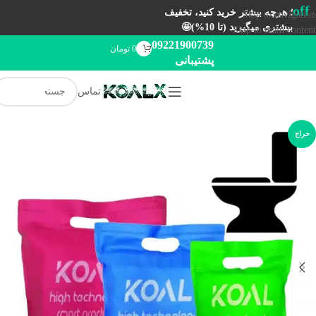
off
؛ هرچه بیشتر خرید کنید، تخفیف
Skip to navigation
بیشتری میگیرید (تا 10%)🤩
Skip to main content
09221900739
0
تومان
پشتیبانی
تماس
حراج