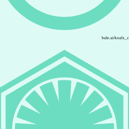
bale.ai/koalx_