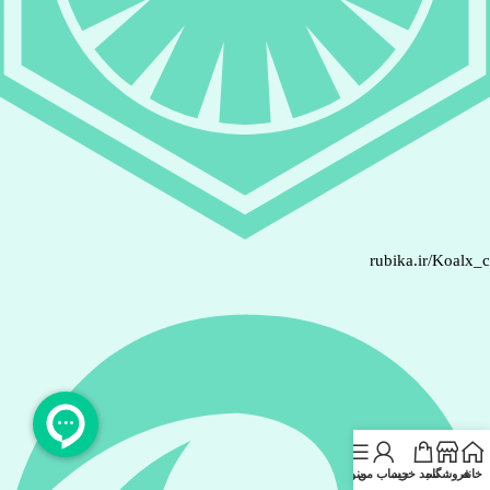
rubika.ir/Koalx_
خانه
فروشگاه
سبد خرید
حساب من
منو