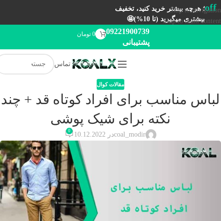
off
؛ هرچه بیشتر خرید کنید، تخفیف
Skip to navigation
بیشتری میگیرید (تا 10%)🤩
Skip to main content
09221900739
0
تومان
پشتیبانی
تماس
مقالات کوال
لباس مناسب برای افراد کوتاه قد + چند
نکته برای شیک پوشی
0
coal_modir
در 10.12.2022