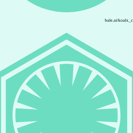
bale.ai/koalx_