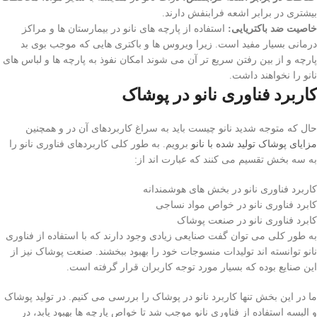
بیشتری در برابر اشعه فرابنفش دارند.
خاصیت ضد باکتریایی:
استفاده از پارچه های نانو در بیمارستان ها و مراکز
درمانی بسیار مفید است. زیرا ویروس ها و باکتری هایی که موجب بوی بد
پارچه و از بین رفتن سریع تر آن می شوند امکان نفوذ به پارچه ها و لباس های
نانو را نخواهند داشت.
کاربرد فناوری نانو در پوشاک
حال که متوجه شدید نانو چیست باید به سراغ کاربردهای آن در و همچنین
مزایای پوشاک تولید شده با نانو
برویم. به طور کلی کاربردهای فناوری نانو را
به سه بخش تقسیم می کنند که عبارت اند از:
کاربرد فناوری نانو در بخش های هوشمندانه
کابرد فناوری نانو در خواص مواد نساجی
کابرد فناوری نانو در صنعت پوشاک
به طور کلی می توان گفت صنایعی زیادی وجود دارند که با استفاده از فناوری
نانو توانسته اند تولیدات منسوجات خود را بهبود ببخشند. صنعت پوشاک نیز از
این صنایع بوده که بسیار مورد توجه کاربران قرار گرفته است.
ما در این بخش تنها کاربرد نانو در پوشاک را بررسی می کنیم. در تولید پوشاک
و البسه استفاده از فناوری نانو موجب شد تا خواص پارچه ها بهبود یابد، در