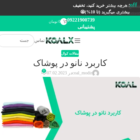
off
؛ هرچه بیشتر خرید کنید، تخفیف
Skip to navigation
بیشتری میگیرید (تا 10%)🤩
Skip to main content
09221900739
0
تومان
پشتیبانی
تماس
مقالات کوال
کاربرد نانو در پوشاک
0
coal_modir
در 07.02.2023