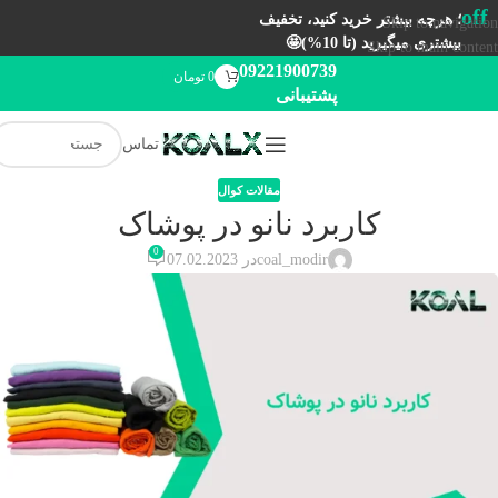
off
؛ هرچه بیشتر خرید کنید، تخفیف
Skip to navigation
بیشتری میگیرید (تا 10%)🤩
Skip to main content
09221900739
0
تومان
پشتیبانی
تماس
مقالات کوال
کاربرد نانو در پوشاک
0
coal_modir
در 07.02.2023