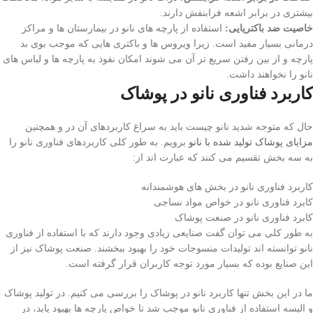
بیشتری در برابر اشعه فرابنفش دارند.
خاصیت ضد باکتریایی:
استفاده از پارچه های نانو در بیمارستان ها و مراکز
درمانی بسیار مفید است. زیرا ویروس ها و باکتری هایی که موجب بوی بد
پارچه و از بین رفتن سریع تر آن می شوند امکان نفوذ به پارچه ها و لباس های
نانو را نخواهند داشت.
کاربرد فناوری نانو در پوشاک
حال که متوجه شدید نانو چیست باید به سراغ کاربردهای آن در و همچنین
مزایای پوشاک تولید شده با نانو
برویم. به طور کلی کاربردهای فناوری نانو را
به سه بخش تقسیم می کنند که عبارت اند از:
کاربرد فناوری نانو در بخش های هوشمندانه
کابرد فناوری نانو در خواص مواد نساجی
کابرد فناوری نانو در صنعت پوشاک
به طور کلی می توان گفت صنایعی زیادی وجود دارند که با استفاده از فناوری
نانو توانسته اند تولیدات منسوجات خود را بهبود ببخشند. صنعت پوشاک نیز از
این صنایع بوده که بسیار مورد توجه کاربران قرار گرفته است.
ما در این بخش تنها کاربرد نانو در پوشاک را بررسی می کنیم. در تولید پوشاک
و البسه استفاده از فناوری نانو موجب شد تا خواص پارچه ها بهبود یابد، در