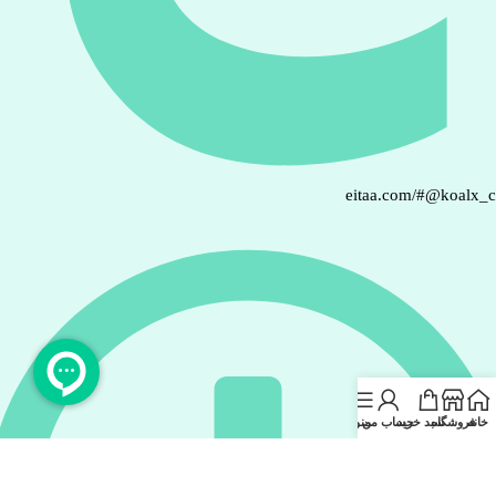
eitaa.com/#@koalx_
خانه
فروشگاه
سبد خرید
حساب من
منو