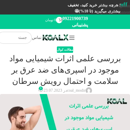
off
؛ هرچه بیشتر خرید کنید، تخفیف
Skip to navigation
بیشتری میگیرید (تا 10%)🤩
Skip to main content
09221900739
0
تومان
پشتیبانی
تماس
مقالات کوال
بررسی علمی اثرات شیمیایی مواد
موجود در اسپری‌های ضد عرق بر
سلامت و احتمال رویش سرطان
0
coal_modir
در 23.07.2023