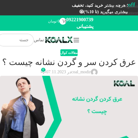
off
؛ هرچه بیشتر خرید کنید، تخفیف
Skip to navigation
بیشتری میگیرید (تا 10%)🤩
Skip to main content
09221900739
0
تومان
پشتیبانی
تماس
مقالات کوال
عرق كردن سر و گردن نشانه چيست‌ ؟
0
coal_modir
در 07.11.2023