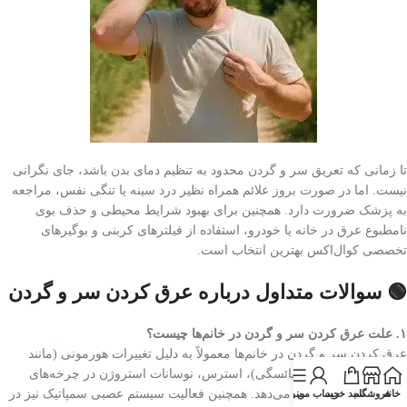
تا زمانی که تعریق سر و گردن محدود به تنظیم دمای بدن باشد، جای نگرانی
نیست. اما در صورت بروز علائم همراه نظیر درد سینه یا تنگی نفس، مراجعه
به پزشک ضرورت دارد. همچنین برای بهبود شرایط محیطی و حذف بوی
نامطبوع عرق در خانه یا خودرو، استفاده از فیلترهای کربنی و بوگیرهای
تخصصی کوال‌اکس بهترین انتخاب است.
🟢 سوالات متداول درباره عرق کردن سر و گردن
۱. علت عرق کردن سر و گردن در خانم‌ها چیست؟
عرق کردن سر و گردن در خانم‌ها معمولاً به دلیل تغییرات هورمونی (مانند
دوران پیش‌یائسگی و یائسگی)، استرس، نوسانات استروژن در چرخه‌های
قاعدگی یا بارداری رخ می‌دهد. همچنین فعالیت سیستم عصبی سمپاتیک نیز در
خانه
فروشگاه
سبد خرید
حساب من
منو