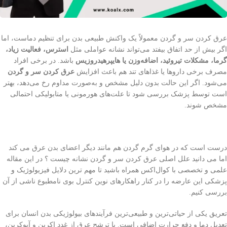
عرق کردن سر و گردن معمولاً یک واکنش طبیعی بدن برای تنظیم دماست، اما
اگر بیش از حد اتفاق بیفتد می‌تواند نشانه عواملی مثل
استرس، فعالیت زیاد،
گرما، مشکلات تیروئید، اضافه‌وزن یا هایپرهیدروزیس
باشد. در برخی افراد
مصرف برخی داروها یا غذاهای تند هم باعث افزایش
عرق کردن سر و گردن
می‌شود. اگر این حالت بدون دلیل مشخص و به‌صورت مداوم رخ می‌دهد، بهتر
است توسط پزشک بررسی شود تا علت‌های هورمونی یا متابولیکی احتمالی
مشخص شوند.
درست است که در هوای گرم گردن هم مانند دیگر اعضای بدن عرق می کند
اما می دانید علل اصلی عرق كردن سر و گردن نشانه چيست‌ ؟ در این مقاله
علمی و تخصصی با کوال‌اکس همراه باشید تا مهم ترین دلایل فیزیولوژیک و
پزشکی این عارضه را در کنار راهکارهای نوین کنترل بوی نامطبوع ناشی از آن
بررسی کنیم.
تعریق یکی از حیاتی‌ترین و طبیعی‌ترین فرآیند‌های بیولوژیکی بدن انسان برای
تعدیل دما و دفع حرارت اضافی است. با ترشح عرق از غدد اکرین و آپوکرین،