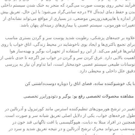
فرآیند تبخیر روی پوست صورت می‌گیرد که منجر به خنک شدن سیستم داخلی
بدن و حفظ دمای ایده‌آل ۳۷ درجه سانتی‌گراد می‌شود؛ با این حال، تعریق بیش
از اندازه یا هایپرهیدروزیس موضعی، در بسیاری از مواقع می‌تواند نشانه‌ای از
تغییرات هورمونی، سیستم عصبی یا بیماری‌های زمینه‌ای پنهان باشد.
علاوه بر جنبه‌های پزشکی، رطوبت شدید پوست سر و گردن بستری مناسب
برای تجمع باکتری‌ها و ایجاد بوی ناخوشایند در محیط زندگی، اتاق خواب یا روی
لباس‌ها فراهم می‌کند. از این رو استفاده از تجهیزات بوگیر و بهینه‌ساز هوا
اهمیت بالایی دارد. عرق کردن سر و گردن در خواب نیز اگرچه تا حدی ناشی از
نوسانات طبیعی سیستم عصبی خودمختار است، اما تداوم آن نیاز به بررسی
دقیق علل داخلی و محیطی دارد.
با یک خوشبوکننده ساده، فضای اتاق را دوباره دوست‌داشتنی کن
مشاهده محصولات تخصصی رفع بو:
بوگیر و دئودورایزر تخصصی
تغییر در ترشح هورمون‌های تنظیم‌کننده استرس مانند کورتیزول و آدرنالین در
طول چرخه‌های خواب، یکی از دلایل اصلی تعریق شبانه سر و صورت است.
همچنین در افراد مبتلا به دیابت، هیپوگلیسمی یا افت ناگهانی قند خون در
نیمه‌شب می‌تواند محرک ترشح آدرنالین و در نتیجه تعریق شدید و سرد در