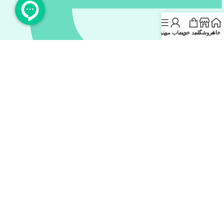
خانه
فروشگاه
سبد خرید
حساب من
منو
eitaa.com/#@koalx_