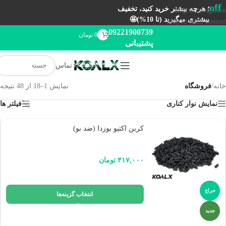
off
؛ هرچه بیشتر خرید کنید، تخفیف
Skip to navigation
بیشتری میگیرید (تا 10%)🤩
Skip to main content
09221900739
0
تومان
پشتیبانی
تماس
خانه
/
فروشگاه
نمایش 1–18 از 48 نتیجه
نمایش نوار کناری
فیلتر ها
کربن اکتیو بوزدا (ضد بو)
۳۱۷,۰۰۰
تومان
حراج
انتخاب گزینه‌ها
جدید