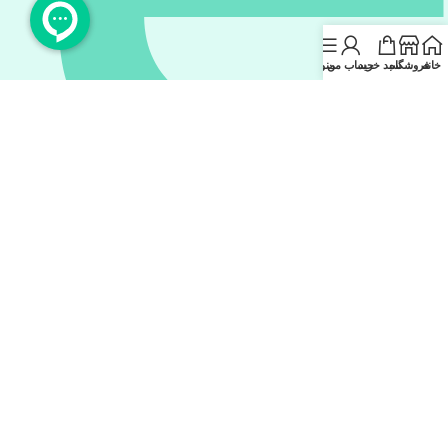
خانه
فروشگاه
سبد خرید
حساب من
منو
eitaa.com/#@koalx_