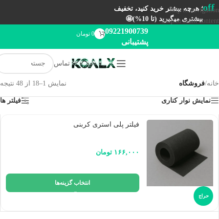
off
؛ هرچه بیشتر خرید کنید، تخفیف
Skip to navigation
بیشتری میگیرید (تا 10%)🤩
Skip to main content
09221900739
0
تومان
پشتیبانی
تماس
خانه
/
فروشگاه
نمایش 1–18 از 48 نتیجه
نمایش نوار کناری
فیلتر ها
فیلتر پلی استری کربنی
۱۶۶,۰۰۰
تومان
انتخاب گزینه‌ها
حراج