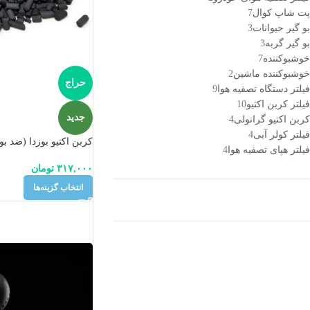
پت شاپ کوال
7
بو گیر حیوانات
3
بو گیر گربه
3
خوشبوکننده
7
خوشبوکننده ماشین
2
حراج
فیلتر دستگاه تصفیه هوا
9
فیلتر کربن اکتیو
10
جدید
کربن اکتیو گرانولی
4
فیلتر کولر آبی
4
کربن اکتیو بوزدا (ضد بو
فیلتر هپای تصفیه هوا
4
۳۱۷,۰۰۰
تومان
انتخاب گزینه‌ها