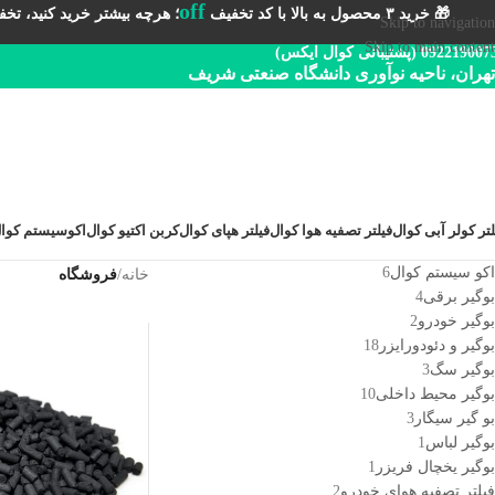
off
🎁 خرید ۳ محصول به بالا با کد تخفیف
؛ هرچه بیشتر خرید کنید، تخفیف 
Skip to navigation
Skip to main content
092219 (پشتیبانی کوال ایکس)
تهران، ناحیه نوآوری دانشگاه صنعتی شریف
لتر کولر آبی کوال
فیلتر تصفیه هوا کوال
فیلتر هپای کوال
کربن اکتیو کوال
اکوسیستم کوا
اکو سیستم کوال
6
خانه
/
فروشگاه
بوگیر برقی
4
بوگیر خودرو
2
بوگیر و دئودورایزر
18
بوگیر سگ
3
بوگیر محیط داخلی
10
بو گیر سیگار
3
بوگیر لباس
1
بوگیر یخچال فریزر
1
فیلتر تصفیه هوای خودرو
2