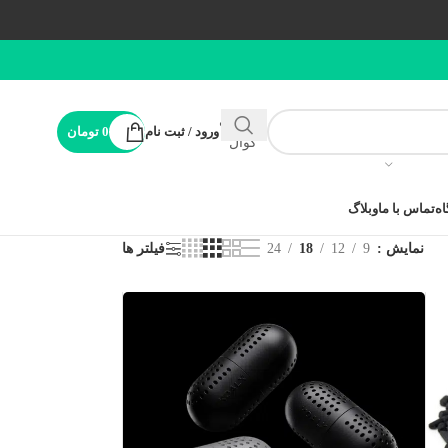
پشتیبانی
ورود / ثبت نام
0
تومان
کوال
ه
تماس با ما
وبلاگ
نمایش
9
12
18
24
فیلتر ها