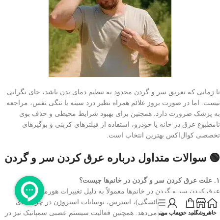
تا زمانی که تعریق سر و گردن محدود به تنظیم دمای بدن باشد، جای نگرانی
نیست. اما در صورت بروز علائم همراه نظیر درد سینه یا تنگی نفس، مراجعه
به پزشک ضرورت دارد. همچنین برای بهبود شرایط محیطی و حذف بوی
نامطبوع عرق در خانه یا خودرو، استفاده از فیلترهای کربنی و بوگیرهای
تخصصی کوال‌اکس بهترین انتخاب است.
🟢 سوالات متداول درباره عرق کردن سر و گردن
۱. علت عرق کردن سر و گردن در خانم‌ها چیست؟
عرق کردن سر و گردن در خانم‌ها معمولاً به دلیل تغییرات هورمونی (مانند
دوران پیش‌یائسگی و یائسگی)، استرس، نوسانات استروژن در چرخه‌های
قاعدگی یا بارداری رخ می‌دهد. همچنین فعالیت سیستم عصبی سمپاتیک نیز در
خانه
فروشگاه
سبد خرید
حساب من
منو