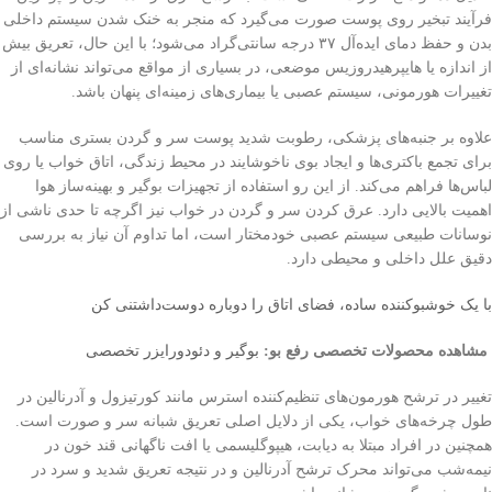
فرآیند تبخیر روی پوست صورت می‌گیرد که منجر به خنک شدن سیستم داخلی
بدن و حفظ دمای ایده‌آل ۳۷ درجه سانتی‌گراد می‌شود؛ با این حال، تعریق بیش
از اندازه یا هایپرهیدروزیس موضعی، در بسیاری از مواقع می‌تواند نشانه‌ای از
تغییرات هورمونی، سیستم عصبی یا بیماری‌های زمینه‌ای پنهان باشد.
علاوه بر جنبه‌های پزشکی، رطوبت شدید پوست سر و گردن بستری مناسب
برای تجمع باکتری‌ها و ایجاد بوی ناخوشایند در محیط زندگی، اتاق خواب یا روی
لباس‌ها فراهم می‌کند. از این رو استفاده از تجهیزات بوگیر و بهینه‌ساز هوا
اهمیت بالایی دارد. عرق کردن سر و گردن در خواب نیز اگرچه تا حدی ناشی از
نوسانات طبیعی سیستم عصبی خودمختار است، اما تداوم آن نیاز به بررسی
دقیق علل داخلی و محیطی دارد.
با یک خوشبوکننده ساده، فضای اتاق را دوباره دوست‌داشتنی کن
مشاهده محصولات تخصصی رفع بو:
بوگیر و دئودورایزر تخصصی
تغییر در ترشح هورمون‌های تنظیم‌کننده استرس مانند کورتیزول و آدرنالین در
طول چرخه‌های خواب، یکی از دلایل اصلی تعریق شبانه سر و صورت است.
همچنین در افراد مبتلا به دیابت، هیپوگلیسمی یا افت ناگهانی قند خون در
نیمه‌شب می‌تواند محرک ترشح آدرنالین و در نتیجه تعریق شدید و سرد در