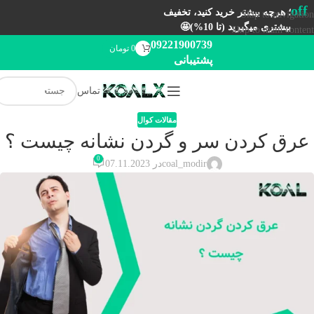
off
؛ هرچه بیشتر خرید کنید، تخفیف
Skip to navigation
بیشتری میگیرید (تا 10%)🤩
Skip to main content
09221900739
0
تومان
پشتیبانی
تماس
مقالات کوال
عرق كردن سر و گردن نشانه چيست‌ ؟
0
coal_modir
در 07.11.2023