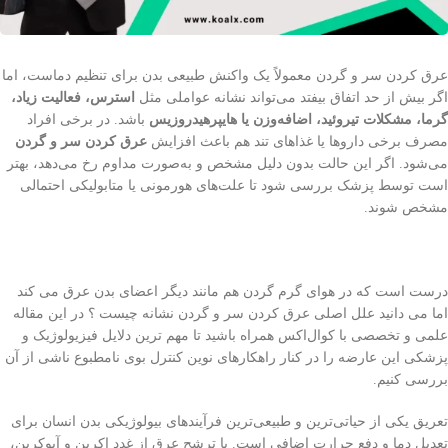
عرق کردن سر و گردن معمولاً یک واکنش طبیعی بدن برای تنظیم دماست، اما
اگر بیش از حد اتفاق بیفتد می‌تواند نشانه عواملی مثل
استرس، فعالیت زیاد،
گرما، مشکلات تیروئید، اضافه‌وزن یا هایپرهیدروزیس
باشد. در برخی افراد
مصرف برخی داروها یا غذاهای تند هم باعث افزایش
عرق کردن سر و گردن
می‌شود. اگر این حالت بدون دلیل مشخص و به‌صورت مداوم رخ می‌دهد، بهتر
است توسط پزشک بررسی شود تا علت‌های هورمونی یا متابولیکی احتمالی
مشخص شوند.
درست است که در هوای گرم گردن هم مانند دیگر اعضای بدن عرق می کند
اما می دانید علل اصلی عرق كردن سر و گردن نشانه چيست‌ ؟ در این مقاله
علمی و تخصصی با کوال‌اکس همراه باشید تا مهم ترین دلایل فیزیولوژیک و
پزشکی این عارضه را در کنار راهکارهای نوین کنترل بوی نامطبوع ناشی از آن
بررسی کنیم.
تعریق یکی از حیاتی‌ترین و طبیعی‌ترین فرآیند‌های بیولوژیکی بدن انسان برای
تعدیل دما و دفع حرارت اضافی است. با ترشح عرق از غدد اکرین و آپوکرین،